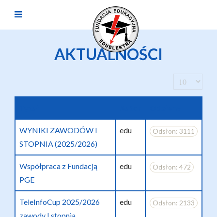
AKTUALNOŚCI
Pokaż #
Tytuł
Autor
Odsłony
WYNIKI ZAWODÓW I
edu
Odsłon: 3111
STOPNIA (2025/2026)
Współpraca z Fundacją
edu
Odsłon: 472
PGE
TeleInfoCup 2025/2026
edu
Odsłon: 2133
zawody I stopnia