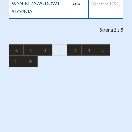
WYNIKI ZAWODÓW I
edu
Odsłon: 4154
STOPNIA
Strona 2 z 5
1
2
3
4
5